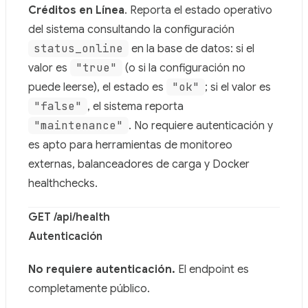
Use this file to discover all available pages before explor
Créditos en Línea
. Reporta el estado operativo
del sistema consultando la configuración
status_online
en la base de datos: si el
"true"
valor es
(o si la configuración no
"ok"
puede leerse), el estado es
; si el valor es
"false"
, el sistema reporta
"maintenance"
. No requiere autenticación y
es apto para herramientas de monitoreo
externas, balanceadores de carga y Docker
healthchecks.
GET /api/health
Autenticación
No requiere autenticación.
El endpoint es
completamente público.