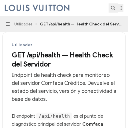
Skip to main content
Comfaca Créditos en Línea
home page
Search.
Utilidades
GET /api/health — Health Check del Servidor
Navigation
Utilidades
GET /api/health — Health Check
del Servidor
Endpoint de health check para monitoreo
del servidor Comfaca Créditos. Devuelve el
estado del servicio, versión y conectividad a
base de datos.
Documentation Index
/api/health
El endpoint
es el punto de
Fetch the complete documentation index at:
https://min
diagnóstico principal del servidor
Comfaca