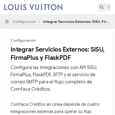
Skip to main content
Comfaca Créditos en Línea
home page
Search.
Configuración
Integrar Servicios Externos: SISU, FirmaP
Navigation
Configuración
Integrar Servicios Externos: SISU,
FirmaPlus y FlaskPDF
Configura las integraciones con API SISU,
FirmaPlus, FlaskPDF, SFTP y el servicio de
correo SMTP para el flujo completo de
Comfaca Créditos.
Documentation Index
Comfaca Créditos en Línea depende de cuatro
Fetch the complete documentation index at:
https://min
integraciones externas para operar su flujo