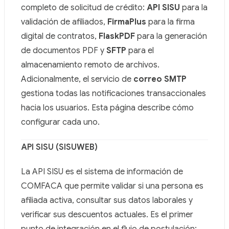
Use this file to discover all available pages before explor
completo de solicitud de crédito:
API SISU
para la
validación de afiliados,
FirmaPlus
para la firma
digital de contratos,
FlaskPDF
para la generación
de documentos PDF y
SFTP
para el
almacenamiento remoto de archivos.
Adicionalmente, el servicio de
correo SMTP
gestiona todas las notificaciones transaccionales
hacia los usuarios. Esta página describe cómo
configurar cada uno.
API SISU (SISUWEB)
La API SISU es el sistema de información de
COMFACA que permite validar si una persona es
afiliada activa, consultar sus datos laborales y
verificar sus descuentos actuales. Es el primer