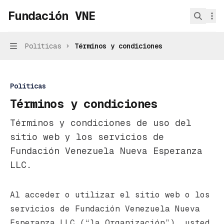
Skip to main content
Fundación VNE
Fundación VNE
home page
Searc
Políticas
Términos y condiciones
Navigation
Políticas
Términos y condiciones
Términos y condiciones de uso del
sitio web y los servicios de
Fundación Venezuela Nueva Esperanza
LLC.
Documentation Index
Al acceder o utilizar el sitio web o los
Fetch the complete documentation index at
servicios de Fundación Venezuela Nueva
Use this file to discover all available pa
Esperanza LLC (“la Organización”), usted